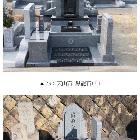
29：天山石+黒龍石+Y1
▲