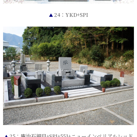
24：YKD+SPI
▲
25：庵治石細目+SPI+551+ニューインペリアルレッド
▲