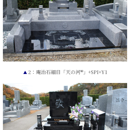
2：庵治石細目「天の河®」+SPI+Y1
▲