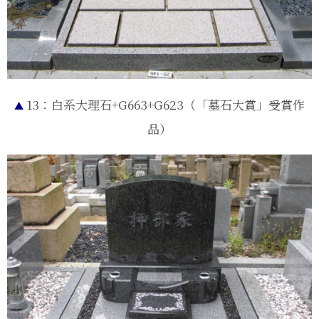
13：白系大理石+G663+G623（「墓石大賞」受賞作
▲
品）