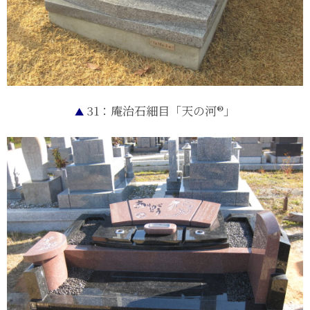
31：庵治石細目「天の河®」
▲