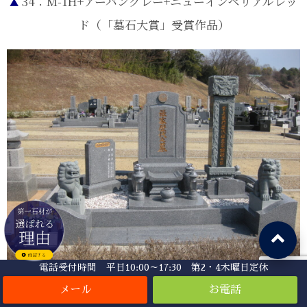
34：M-1H+アーバングレー+ニューインペリアルレッ
▲
ド（「墓石大賞」受賞作品）
電話受付時間 平日10:00～17:30 第2・4木曜日定休
35：黒龍石
▲