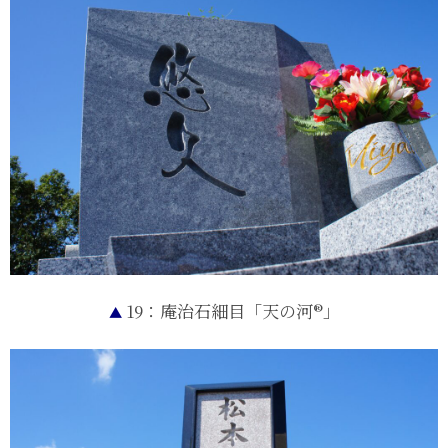
19：庵治石細目「天の河®」
▲