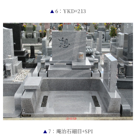
6：YKD+213
▲
7：庵治石細目+SPI
▲