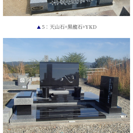
5：天山石+黒龍石+YKD
▲