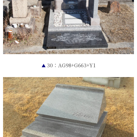
30：AG98+G663+Y1
▲