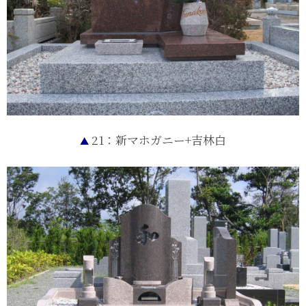
21：新マホガニー+吉林白
▲