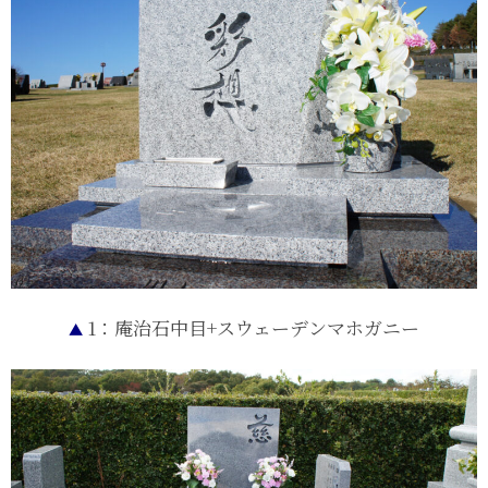
1：庵治石中目+スウェーデンマホガニー
▲