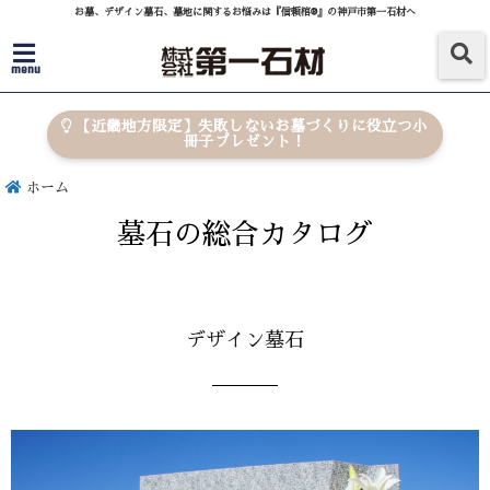
お墓、デザイン墓石、墓地に関するお悩みは『信頼棺®』の神戸市第一石材へ
menu
【近畿地方限定】失敗しないお墓づくりに役立つ小
冊子プレゼント！
ホーム
墓石の総合カタログ
デザイン墓石