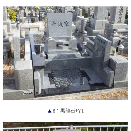
8：黒龍石+Y1
▲