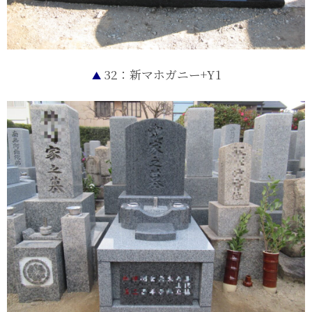
32：新マホガニー+Y1
▲