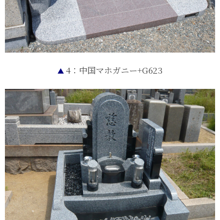
4：中国マホガニー+G623
▲