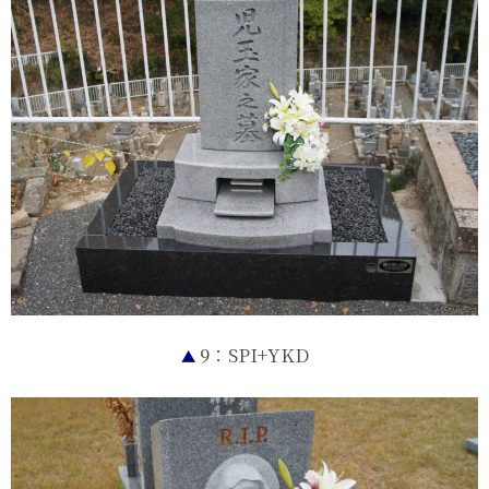
9：SPI+YKD
▲