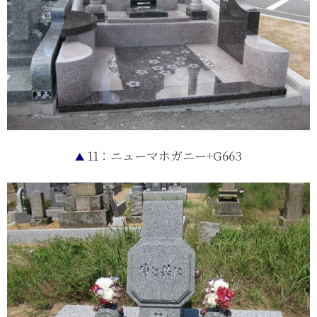
11：ニューマホガニー+G663
▲