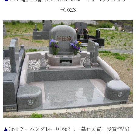
+G623
26：アーバングレー+G663（「墓石大賞」受賞作品）
▲