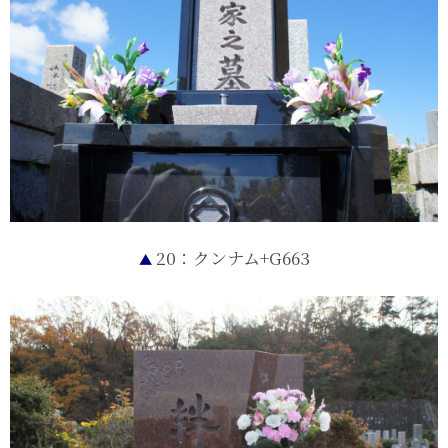
20：クンナム+G663
▲