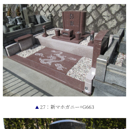
27：新マホガニー+G663
▲