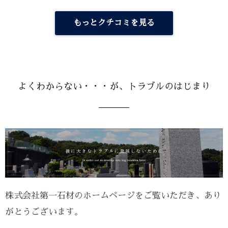
きました。まず、この点に感謝しております。
確かに、買い手ではありますが、石の素材の事、その加
もっとクチコミを見る
工の事、メインテナンスの事、すべてわかりませんし、
まして、お墓を立てることも一生のうちにあるかないか
という点もご指摘の通りです。
他の石材店さんにもいくつか回りましたが、そもそも石
の発掘の場所や、中国の加工の内訳など、業者任せのよ
うで、なにか組み立て販売しかしていないようなイメー
よくわからない・・・が、トラブルのはじまり
ジでした。
また、お墓作りの進捗について、土台から始まり、その
都度状況を写真でいただき、まるで家の建築と同じレベ
ルで説明責任を果たしていただきました。すべてに立ち
会えませんので、この安心感はとてもありがたかったで
す。
最後に、お墓のあるべき姿を追求されている姿勢にも感
服します。納骨室に水がはいらない構造の導入と、耐震
株式会社第一石材のホームページをご覧いただき、あり
の工夫等。後に墓じまいをしました田舎のお墓は、立て
られた時代にもよりますが、こういった点は無防備でし
がとうございます。
た。