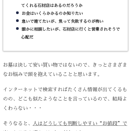
墓をお守りくださいますようお願いいたします。 最後に
てくれる石材店はあるのだろうか
なりますが、ご多用の中、口コミを投稿いただきました
こと、重ねてお礼を申し上げます。 今後とも、何卒よろ
お金はいくらかかるのか知りたい
しくお願い申し上げます。
急いで建てたいが、焦って失敗するのが怖い
誰かに相談したいが、石材店に行くと営業されそうで
心配だ
お墓は決して安い買い物ではないので、きっとさまざま
なお悩みで頭を抱えていることと思います。
インターネットで検索すればたくさん情報が出てくるも
のの、どこも似たようなことを言っているので、結局よ
くわらない・・・
そうなると、
人はどうしても判断しやすい“お値段”で