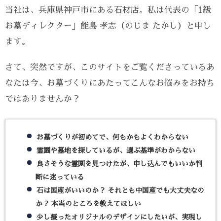
当社は、兵庫県神戸市にある石材店。私は代表の「1級
今回、お礼が遅くなり大変失礼しました。少し時をおい
て、お墓の変化を見てみたかったのですが、つるつるの
お墓ディレクター」能島 孝志（のじま たかし）と申し
表面はそのままでした。からぶきしたタオルもほとんど
ます。
汚れておらず、立派なお墓が立ったと実感できました。
本当に有難うございました。
さて、突然ですが、このサイトをご覧くださっているあ
オーナーからの返信
なたは今、お墓づくりにあたってこんなお悩みをお持ち
お世話になっております。 兵庫県神戸市の第一石材の能
島です。 この度は、神戸市内に数多くある石材店の中か
ではありませんか？
ら、当社第一石材をお選びいただきましたことを厚く御
礼申し上げます。 お墓を建てるのは、一生に一度あるか
ないかのことです。 それゆえに、ほとんどの方が初めて
お墓づくりが初めてで、何もかもよくわからない
の経験だけに分からないことばかりかと存じます。 それ
だけに、お客様が絶対に知っておくべき事柄につきまし
霊園や墓地を探しているが、選ぶ基準がわからない
ては、包み隠さずお伝えすることが私どもの使命と考え
良さそうな霊園を見つけたが、申し込んでもいいか判
ておりますが、それが当社をお選びいただいた理由の一
断に迷っている
つであるならば嬉しい限りです。 また、「お墓のあるべ
石は国産がいいのか？ それとも中国産でも大丈夫なの
き姿を追求されている姿勢にも感服します」という、も
ったいないお言葉をいただき感謝しかありません。 これ
か？ 本当のところを教えてほしい
からも、吉原ファミリー様の祈りの場としての大切なお
少し凝ったオリジナルのデザインにしたいが、実現し