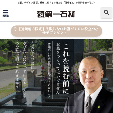
お墓、デザイン墓石、墓地に関するお悩みは『信頼棺®』の神戸市第一石材へ
menu
【近畿地方限定】失敗しないお墓づくりに役立つ小
冊子プレゼント！