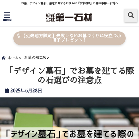
お墓、デザイン墓石、墓地に関するお悩みは『信頼棺®』の神戸市第一石材へ
menu
【近畿地方限定】失敗しないお墓づくりに役立つ小
冊子プレゼント！
お墓の知恵袋
ホーム
「デザイン墓石」でお墓を建てる際
の石選びの注意点
2025年6月28日