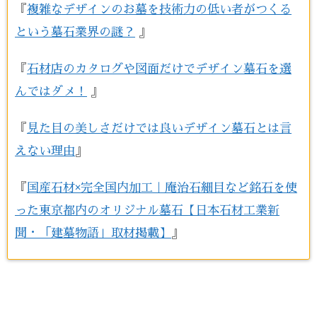
『
複雑なデザインのお墓を技術力の低い者がつくる
という墓石業界の謎？
』
『
石材店のカタログや図面だけでデザイン墓石を選
んではダメ！
』
『
見た目の美しさだけでは良いデザイン墓石とは言
えない理由
』
『
国産石材×完全国内加工｜庵治石細目など銘石を使
った東京都内のオリジナル墓石【日本石材工業新
聞・「建墓物語」取材掲載】
』