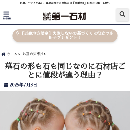
お墓、デザイン墓石、墓地に関するお悩みは『信頼棺®』の神戸市第一石材へ
menu
【近畿地方限定】失敗しないお墓づくりに役立つ小
冊子プレゼント！
お墓の知恵袋
ホーム
墓石の形も石も同じなのに石材店ご
とに値段が違う理由？
2025年7月3日