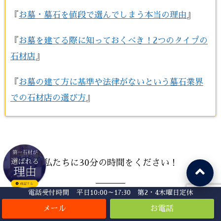
『
お墓・墓石を値段で選んでしまう本当の理由
』
『
お墓を建てる際に知っておくべき！2つのタイプの
石材店
』
『
お墓の建て方に基準や法律がないという墓石業界
での石材店の選び方
』
私たちに30分の時間をください！
電話受付時間 平日10:00～17:30 第2・4木曜日定休