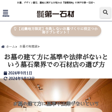
お墓、デザイン墓石、墓地に関するお悩みは『信頼棺®』の神戸市第一石材へ
menu
【近畿地方限定】失敗しないお墓づくりに役立つ小
冊子プレゼント！
お墓の知恵袋
ホーム
お墓の建て方に基準や法律がないと
いう墓石業界での石材店の選び方
2024年9月1日
2024年9月12日