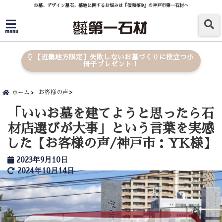
お墓、デザイン墓石、墓地に関するお悩みは『信頼棺®』の神戸市第一石材へ
menu
【近畿地方限定】失敗しないお墓づくりに役立つ小
冊子プレゼント！
お客様の声
ホーム
「いいお墓を建てようと思ったら石
材店選びが大事」という言葉を実感
した【お客様の声/神戸市：YK様】
2023年9月10日
2024年10月14日