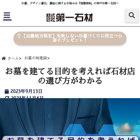
お墓、デザイン墓石、墓地に関するお悩みは『信頼棺®』の神戸市第一石材へ
menu
【近畿地方限定】失敗しないお墓づくりに役立つ小
冊子プレゼント！
お墓の知恵袋
ホーム
お墓を建てる目的を考えれば石材店
の選び方がわかる
2023年9月13日
2023年11月4日