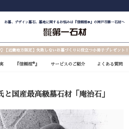
お墓、デザイン墓石、墓地に関するお悩みは『信頼棺®』の神戸市第一石材へ
【近畿地方限定】失敗しないお墓づくりに役立つ小冊子プレゼント！
®
実
『信頼棺
』
サービスのご紹介
よくある質問
氏と国産最高級墓石材「庵治石」