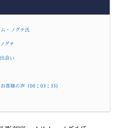
サム・ノグチ氏
・ノグチ
の出会い
客様の声（00：03：33）
！