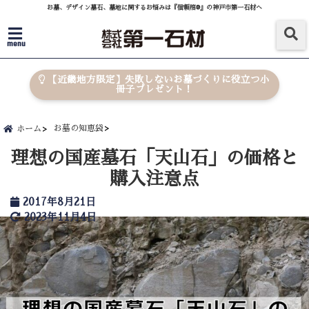
お墓、デザイン墓石、墓地に関するお悩みは『信頼棺®』の神戸市第一石材へ
menu
【近畿地方限定】失敗しないお墓づくりに役立つ小
冊子プレゼント！
お墓の知恵袋
ホーム
理想の国産墓石「天山石」の価格と
購入注意点
2017年8月21日
2023年11月4日