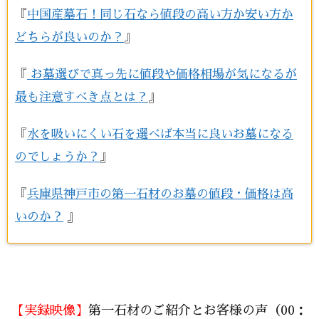
『
中国産墓石！同じ石なら値段の高い方か安い方か
どちらが良いのか？
』
『
お墓選びで真っ先に値段や価格相場が気になるが
最も注意すべき点とは？
』
『
水を吸いにくい石を選べば本当に良いお墓になる
のでしょうか？
』
『
兵庫県神戸市の第一石材のお墓の値段・価格は高
いのか？
』
【実録映像】
第一石材のご紹介とお客様の声（00：