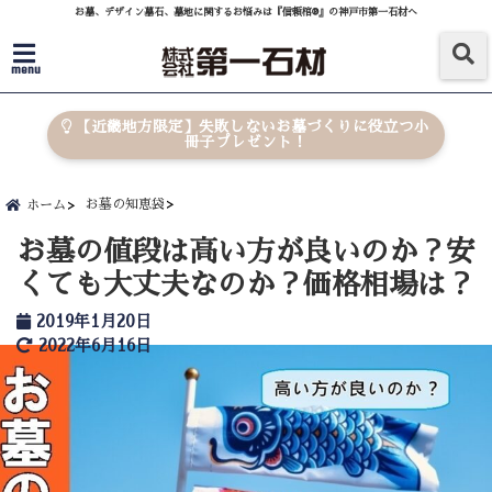
お墓、デザイン墓石、墓地に関するお悩みは『信頼棺®』の神戸市第一石材へ
menu
【近畿地方限定】失敗しないお墓づくりに役立つ小
冊子プレゼント！
お墓の知恵袋
ホーム
お墓の値段は高い方が良いのか？安
くても大丈夫なのか？価格相場は？
2019年1月20日
2022年6月16日