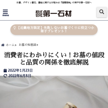
お墓、デザイン墓石、墓地に関するお悩みは『信頼棺®』の神戸市第一石材へ
menu
【近畿地方限定】失敗しないお墓づくりに役立つ小
冊子プレゼント！
お墓の知恵袋
ホーム
消費者にわかりにくい！お墓の値段
と品質の関係を徹底解説
2022年1月23日
2022年6月8日