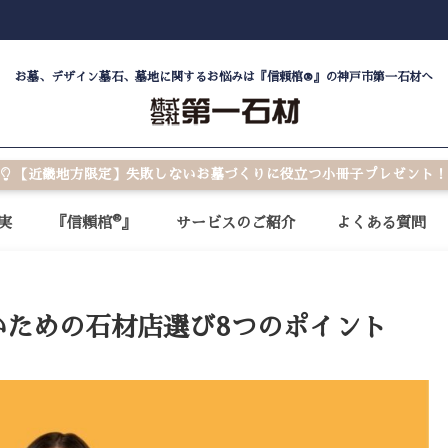
お墓、デザイン墓石、墓地に関するお悩みは『信頼棺®』の神戸市第一石材へ
【近畿地方限定】失敗しないお墓づくりに役立つ小冊子プレゼント！
®
実
『信頼棺
』
サービスのご紹介
よくある質問
いための石材店選び8つのポイント