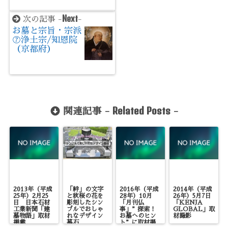
Next
次の記事 -
-
お墓と宗旨・宗派
⑦浄土宗/知恩院
（京都府）
Related Posts
関連記事 -
-
2013年（平成
「絆」の文字
2016年（平成
2014年（平成
25年）2月25
と秋桜の花を
28年）10月
26年）5月7日
日 日本石材
彫刻したシン
「月刊仏
「KENJA
工業新聞「建
プルでおしゃ
事」”探索！
GLOBAL」取
墓物語」取材
れなデザイン
お墓へのヒン
材撮影
掲載
墓石
ト”に取材掲