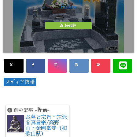
Follow
feedly
メディア情報
Prev
前の記事 -
-
お墓と宗旨・宗派
⑥真言宗/高野
山・金剛峯寺（和
歌山県）