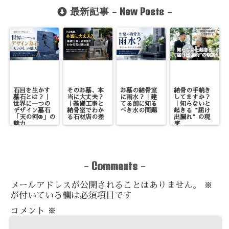
載
New Posts
最新記事 -
-
石目を生かす
そのお墓、本
お墓の納骨室
納骨の手続き
墓石とは？｜
当に大丈夫？
に雨水？｜建
してますか？
世界に一つの
｜基礎工事と
てる前に知る
｜知らないと
デザイン墓石
納骨室でわか
べき水の問題
起きる“届け
「天の河®」の
る石材店の差
出漏れ”の現
魅力
実
Comments
-
-
メールアドレスが公開されることはありません。
※
が付いている欄は必須項目です
コメント
※