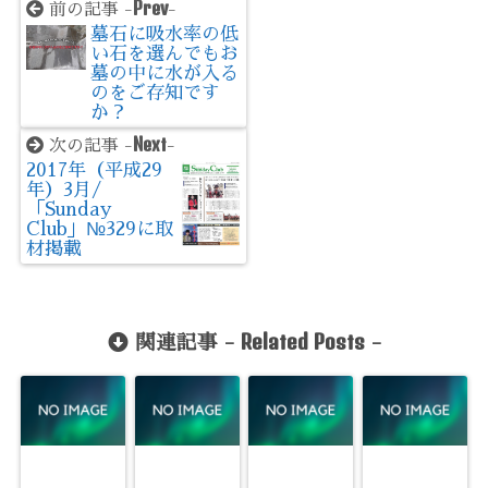
Prev
前の記事 -
-
墓石に吸水率の低
い石を選んでもお
墓の中に水が入る
のをご存知です
か？
Next
次の記事 -
-
2017年（平成29
年）3月/
「Sunday
Club」№329に取
材掲載
Related Posts
関連記事 -
-