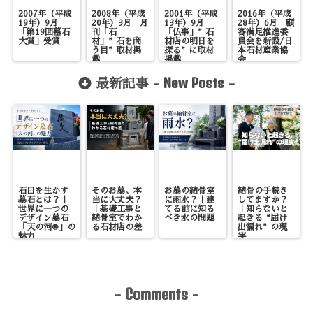
2007年（平成
2008年（平成
2001年（平成
2016年（平成
19年）9月
20年）3月 月
13年）9月
28年）6月 顧
「第19回墓石
刊「石
「仏事」”石
客満足推進委
大賞」受賞
材」”石を商
材店の明日を
員会を新設/日
う目”取材掲
探る”に取材
本石材産業協
載
掲載
会
New Posts
最新記事 -
-
石目を生かす
そのお墓、本
お墓の納骨室
納骨の手続き
墓石とは？｜
当に大丈夫？
に雨水？｜建
してますか？
世界に一つの
｜基礎工事と
てる前に知る
｜知らないと
デザイン墓石
納骨室でわか
べき水の問題
起きる“届け
「天の河®」の
る石材店の差
出漏れ”の現
魅力
実
Comments
-
-