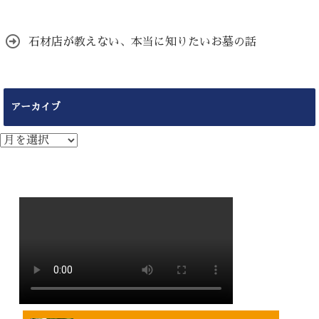
石材店が教えない、本当に知りたいお墓の話
アーカイブ
ア
ー
カ
イ
ブ