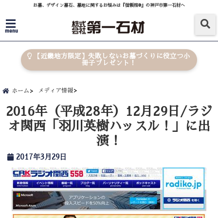
お墓、デザイン墓石、墓地に関するお悩みは『信頼棺®』の神戸市第一石材へ
menu
【近畿地方限定】失敗しないお墓づくりに役立つ小
冊子プレゼント！
メディア情報
ホーム
2016年（平成28年）12月29日/ラジ
オ関西「羽川英樹ハッスル！」に出
演！
2017年3月29日