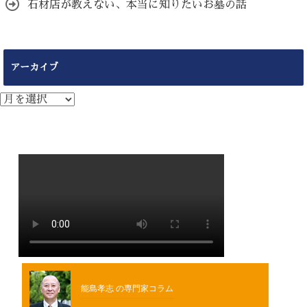
石材店が教えない、本当に知りたいお墓の話
アーカイブ
ア
ー
カ
イ
ブ