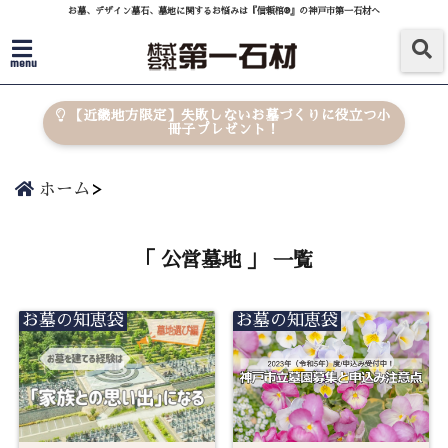
お墓、デザイン墓石、墓地に関するお悩みは『信頼棺®』の神戸市第一石材へ
menu
【近畿地方限定】失敗しないお墓づくりに役立つ小
冊子プレゼント！
ホーム
「 公営墓地 」 一覧
お墓の知恵袋
お墓の知恵袋