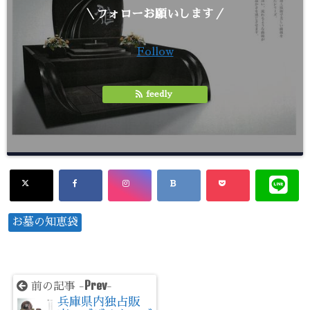
＼フォローお願いします／
Follow
feedly
お墓の知恵袋
Prev
前の記事 -
-
兵庫県内独占販