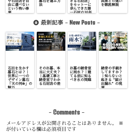
や石材店を自
墓石を選ぶ方
きる石材店」
国産との違い
由に選べない
法
をモットーに
を徹底解説
という怖い事
歩んできた第
実
一石材の30年
New Posts
最新記事 -
-
石目を生かす
そのお墓、本
お墓の納骨室
納骨の手続き
墓石とは？｜
当に大丈夫？
に雨水？｜建
してますか？
世界に一つの
｜基礎工事と
てる前に知る
｜知らないと
デザイン墓石
納骨室でわか
べき水の問題
起きる“届け
「天の河®」の
る石材店の差
出漏れ”の現
魅力
実
Comments
-
-
メールアドレスが公開されることはありません。
※
が付いている欄は必須項目です