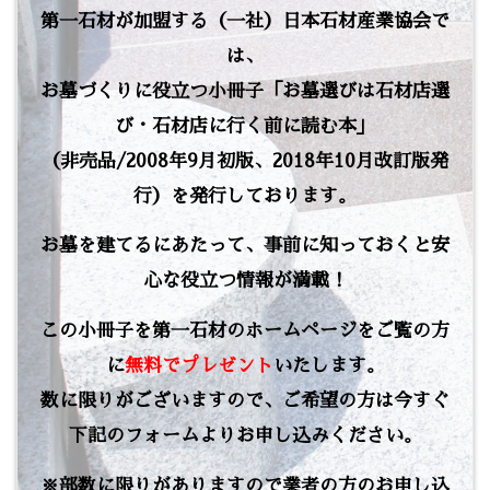
第一石材が加盟する（一社）日本石材産業協会で
は、
お墓づくりに役立つ小冊子「お墓選びは石材店選
び・石材店に行く前に読む本」
（非売品/2008年9月初版、2018年10月改訂版発
行）を発行しております。
お墓を建てるにあたって、事前に知っておくと安
心な役立つ情報が満載！
この小冊子を第一石材のホームページをご覧の方
に
無料でプレゼント
いたします。
数に限りがございますので、ご希望の方は今すぐ
下記のフォームよりお申し込みください。
※部数に限りがありますので業者の方のお申し込