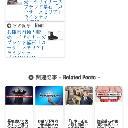
売・デザイナーズ
ブランド墓石「カ
ーサ メモリア」
ラインナッ
プ/EN エン
Next
次の記事 -
-
兵庫県内独占販
売・デザイナーズ
ブランド墓石「カ
ーサ メモリア」
ラインナッ
プ/MIYABI・
NI ミヤビ・ニ
Related Posts
関連記事 -
-
墓地選びで失
お墓の予算内
「日本一正直
国産墓石の種
敗すると墓石
で相場価格の
で最も信頼で
類と価格！中