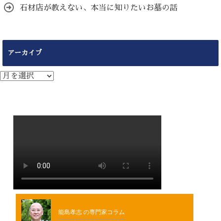
石材店が教えない、本当に知りたいお墓の話
アーカイブ
ア
ー
カ
イ
ブ