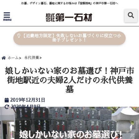
お墓、デザイン墓石、墓地に関するお悩みは『信頼棺®』の神戸市第一石材へ
menu
【近畿地方限定】失敗しないお墓づくりに役立つ小
冊子プレゼント！
永代供養
ホーム
娘しかいない家のお墓選び！神戸市
街地駅近の夫婦2人だけの永代供養
墓
2019年12月31日
2020年4月9日