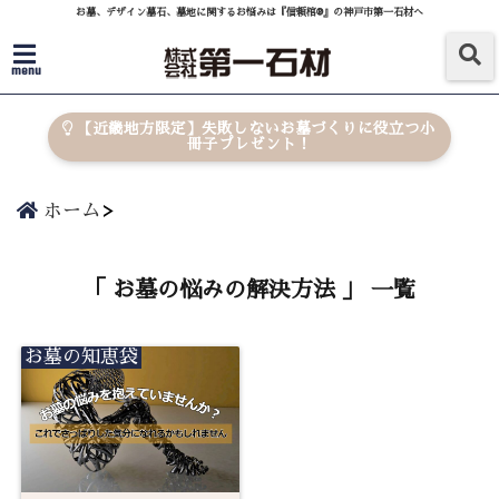
お墓、デザイン墓石、墓地に関するお悩みは『信頼棺®』の神戸市第一石材へ
menu
【近畿地方限定】失敗しないお墓づくりに役立つ小
冊子プレゼント！
ホーム
「 お墓の悩みの解決方法 」 一覧
お墓の知恵袋