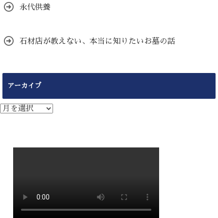
永代供養
石材店が教えない、本当に知りたいお墓の話
アーカイブ
ア
ー
カ
イ
ブ