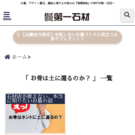
お墓、デザイン墓石、墓地に関するお悩みは『信頼棺®』の神戸市第一石材へ
menu
【近畿地方限定】失敗しないお墓づくりに役立つ小
冊子プレゼント！
ホーム
「 お骨は土に還るのか？ 」 一覧
石材店が教えない、本当
に知りたいお墓の話