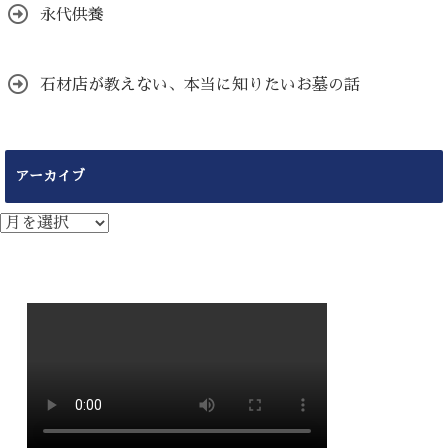
永代供養
石材店が教えない、本当に知りたいお墓の話
アーカイブ
ア
ー
カ
イ
ブ