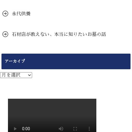
永代供養
石材店が教えない、本当に知りたいお墓の話
アーカイブ
ア
ー
カ
イ
ブ