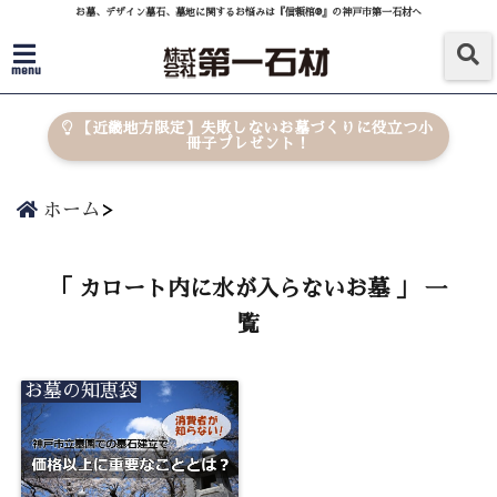
お墓、デザイン墓石、墓地に関するお悩みは『信頼棺®』の神戸市第一石材へ
menu
【近畿地方限定】失敗しないお墓づくりに役立つ小
冊子プレゼント！
ホーム
「 カロート内に水が入らないお墓 」 一
覧
お墓の知恵袋