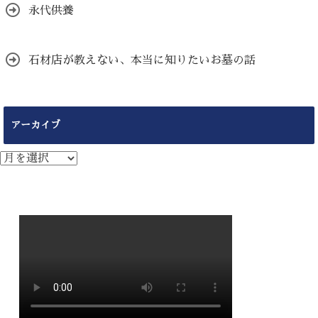
永代供養
石材店が教えない、本当に知りたいお墓の話
アーカイブ
ア
ー
カ
イ
ブ