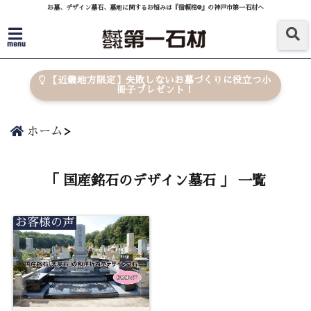
お墓、デザイン墓石、墓地に関するお悩みは『信頼棺®』の神戸市第一石材へ
menu
【近畿地方限定】失敗しないお墓づくりに役立つ小
冊子プレゼント！
ホーム
「 国産銘石のデザイン墓石 」 一覧
お客様の声