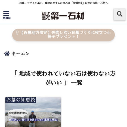
お墓、デザイン墓石、墓地に関するお悩みは『信頼棺®』の神戸市第一石材へ
menu
【近畿地方限定】失敗しないお墓づくりに役立つ小
冊子プレゼント！
ホーム
「 地域で使われていない石は使わない方
がいい 」 一覧
お墓の知恵袋