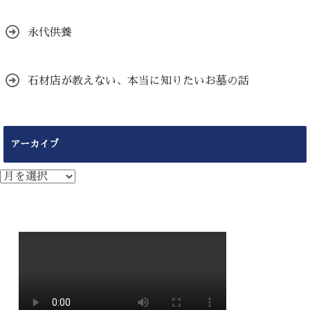
永代供養
石材店が教えない、本当に知りたいお墓の話
アーカイブ
ア
ー
カ
イ
ブ