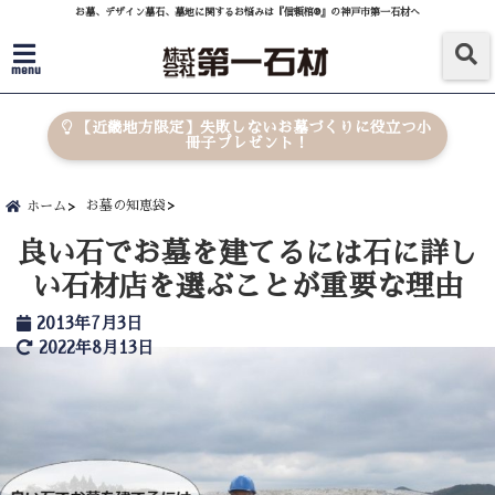
お墓、デザイン墓石、墓地に関するお悩みは『信頼棺®』の神戸市第一石材へ
menu
【近畿地方限定】失敗しないお墓づくりに役立つ小
冊子プレゼント！
お墓の知恵袋
ホーム
良い石でお墓を建てるには石に詳し
い石材店を選ぶことが重要な理由
2013年7月3日
2022年8月13日