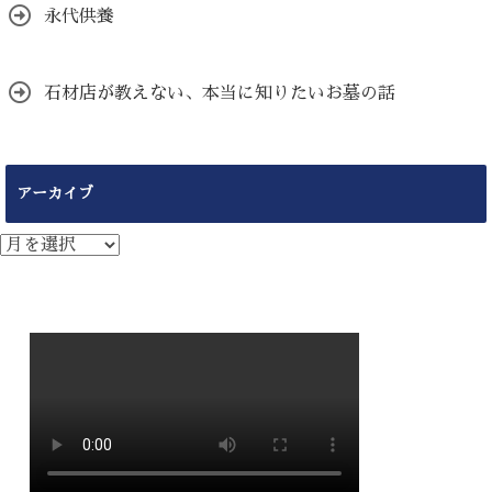
永代供養
石材店が教えない、本当に知りたいお墓の話
アーカイブ
ア
ー
カ
イ
ブ