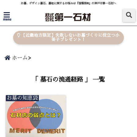
お墓、デザイン墓石、墓地に関するお悩みは『信頼棺®』の神戸市第一石材へ
menu
【近畿地方限定】失敗しないお墓づくりに役立つ小
冊子プレゼント！
ホーム
「 墓石の流通経路 」 一覧
お墓の知恵袋