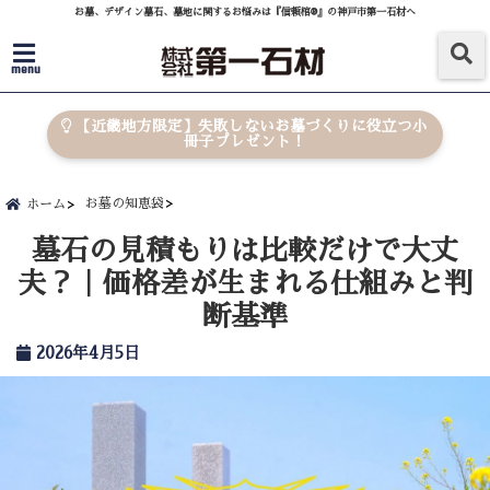
お墓、デザイン墓石、墓地に関するお悩みは『信頼棺®』の神戸市第一石材へ
menu
【近畿地方限定】失敗しないお墓づくりに役立つ小
冊子プレゼント！
お墓の知恵袋
ホーム
墓石の見積もりは比較だけで大丈
夫？｜価格差が生まれる仕組みと判
断基準
2026年4月5日