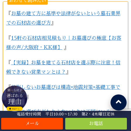
あわせて読みたい
『
お墓の建て方に基準や法律がないという墓石業界
での石材店の選び方
』
『
15軒の石材店相見積もり｜お墓選びの極意【お客
様の声/大阪府・KK様】
』
『
【実録】お墓を建てる石材店を選ぶ際に注意！信
頼できない営業マンとは？
』
『
後悔しないお墓選びは構造×地震対策×基礎工事で
決まり！
』
『
墓石の選び方がわからないときは天国にいる亡き
電話受付時間 平日10:00～17:30 第2・4木曜日定休
人に聞いてみよう！
』