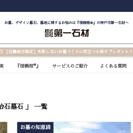
お墓、デザイン墓石、墓地に関するお悩みは『信頼棺®』の神戸市第一石材へ
【近畿地方限定】失敗しないお墓づくりに役立つ小冊子プレゼント！
®
実
『信頼棺
』
サービスのご紹介
よくある質問
治石墓石 」 一覧
お墓の知恵袋