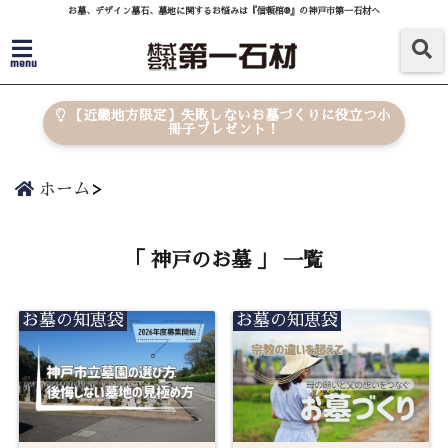
お墓、デザイン墓石、墓地に関するお悩みは『信頼棺®』の神戸市第一石材へ
menu
【近畿地方限定】失敗しないお墓づくりに役立つ小
冊子プレゼント！
ホーム
「 神戸のお墓 」 一覧
お墓の知恵袋
お墓の知恵袋