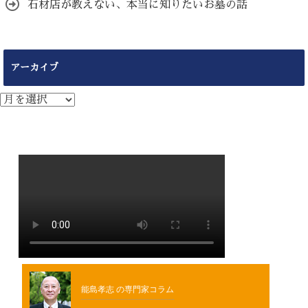
石材店が教えない、本当に知りたいお墓の話
アーカイブ
ア
ー
カ
イ
ブ