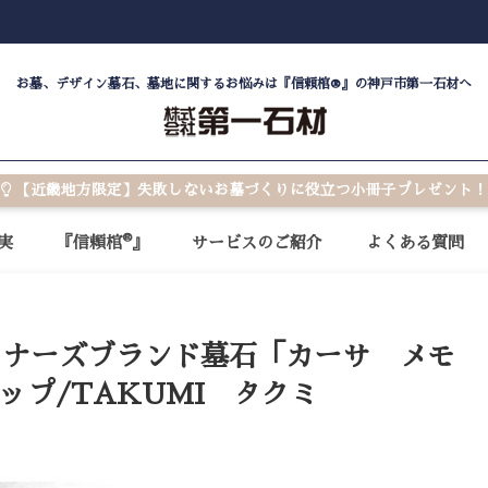
お墓、デザイン墓石、墓地に関するお悩みは『信頼棺®』の神戸市第一石材へ
【近畿地方限定】失敗しないお墓づくりに役立つ小冊子プレゼント！
®
実
『信頼棺
』
サービスのご紹介
よくある質問
イナーズブランド墓石「カーサ メモ
ップ/TAKUMI タクミ