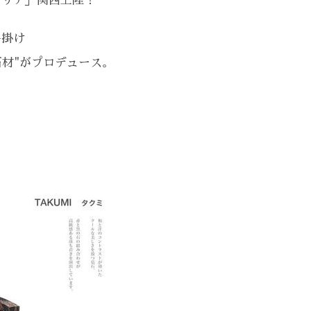
モリア」関西上陸！
手掛け
石材"がプロデュース。