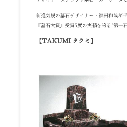
デザイナーズブランド墓石「カーサ メ
新進気鋭の墓石デザイナー・福田和哉が
『墓石大賞』受賞5度の実績を誇る"第一
【TAKUMI タクミ】