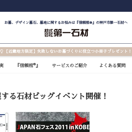
お墓、デザイン墓石、墓地に関するお悩みは『信頼棺®』の神戸市第一石材へ
【近畿地方限定】失敗しないお墓づくりに役立つ小冊子プレゼント！
®
実
『信頼棺
』
サービスのご紹介
よくある質問
展する石材ビッグイベント開催！