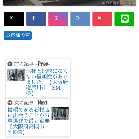
お客様の声
Prev
前の記事 -
-
他社と比較になら
ない信頼性があり
ました。【大阪府
寝屋川市 SM
様】
Next
次の記事 -
-
信頼できる石材店
に出会うことがお
墓選びで最も重要
【大阪府高槻市・
YK様】