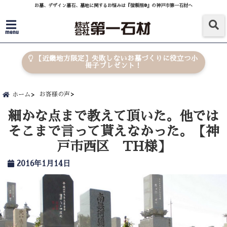
お墓、デザイン墓石、墓地に関するお悩みは『信頼棺®』の神戸市第一石材へ
menu
【近畿地方限定】失敗しないお墓づくりに役立つ小
冊子プレゼント！
お客様の声
ホーム
細かな点まで教えて頂いた。他では
そこまで言って貰えなかった。【神
戸市西区 TH様】
2016年1月14日