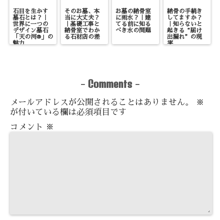
石目を生かす
そのお墓、本
お墓の納骨室
納骨の手続き
墓石とは？｜
当に大丈夫？
に雨水？｜建
してますか？
世界に一つの
｜基礎工事と
てる前に知る
｜知らないと
デザイン墓石
納骨室でわか
べき水の問題
起きる“届け
「天の河®」の
る石材店の差
出漏れ”の現
魅力
実
Comments
-
-
メールアドレスが公開されることはありません。
※
が付いている欄は必須項目です
コメント
※