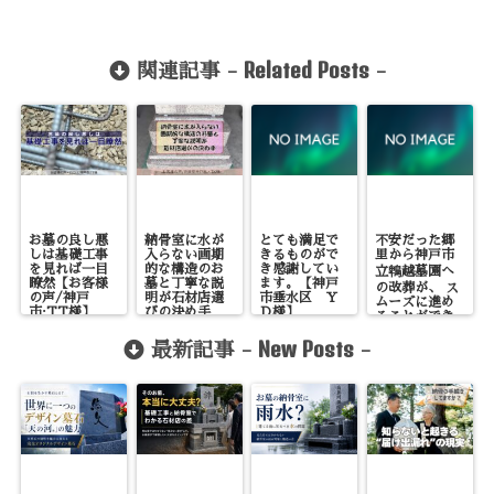
Related Posts
関連記事 -
-
お墓の良し悪
納骨室に水が
とても満足で
不安だった郷
しは基礎工事
入らない画期
きるものがで
里から神戸市
を見れば一目
的な構造のお
き感謝してい
立鵯越墓園へ
瞭然【お客様
墓と丁寧な説
ます。【神戸
の改葬が、 ス
の声/神戸
明が石材店選
市垂水区 Ｙ
ムーズに進め
市:TT様】
びの決め手
Ｄ様】
ることができ
【お客様の声/
大変満足して
兵庫県神戸
New Posts
います。【神
最新記事 -
-
市:TK様】
戸市西区 HO
様】