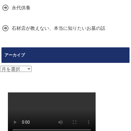
永代供養
石材店が教えない、本当に知りたいお墓の話
アーカイブ
ア
ー
カ
イ
ブ