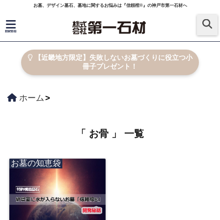
お墓、デザイン墓石、墓地に関するお悩みは『信頼棺®』の神戸市第一石材へ
menu
【近畿地方限定】失敗しないお墓づくりに役立つ小
冊子プレゼント！
ホーム
「 お骨 」 一覧
お墓の知恵袋