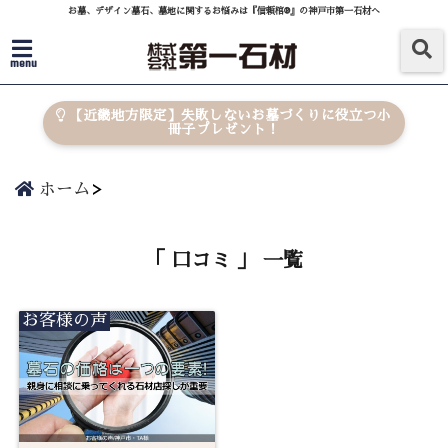
お墓、デザイン墓石、墓地に関するお悩みは『信頼棺®』の神戸市第一石材へ
menu
【近畿地方限定】失敗しないお墓づくりに役立つ小
冊子プレゼント！
ホーム
「 口コミ 」 一覧
お客様の声