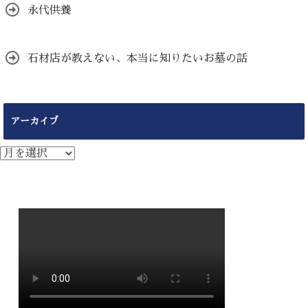
永代供養
石材店が教えない、本当に知りたいお墓の話
アーカイブ
ア
ー
カ
イ
ブ