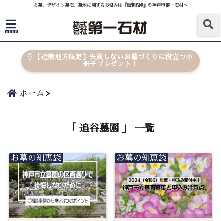
お墓、デザイン墓石、墓地に関するお悩みは『信頼棺®』の神戸市第一石材へ
menu
【近畿地方限定】失敗しないお墓づくりに役立つ小
冊子プレゼント！
ホーム
「 追谷墓園 」 一覧
お墓の知恵袋
お墓の知恵袋