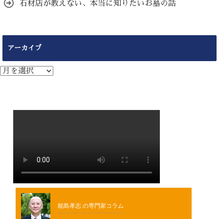
石材店が教えない、本当に知りたいお墓の話
アーカイブ
ア
ー
カ
イ
ブ