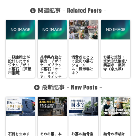
Related Posts
関連記事 -
-
一級建築士が
兵庫県内独占
消費者にとっ
お墓と宗旨・
設計したオリ
販売・デザイ
て最高の墓石
宗派②法相宗/
ジナルデザイ
ナーズブラン
ショールー
興福寺・薬師
ン墓石 [芦屋
ド墓石「カー
ム・展示場と
寺（奈良県）
市霊園]
サ メモリ
は？
ア」ラインナ
ップ/EN エ
ン
New Posts
最新記事 -
-
石目を生かす
そのお墓、本
お墓の納骨室
納骨の手続き