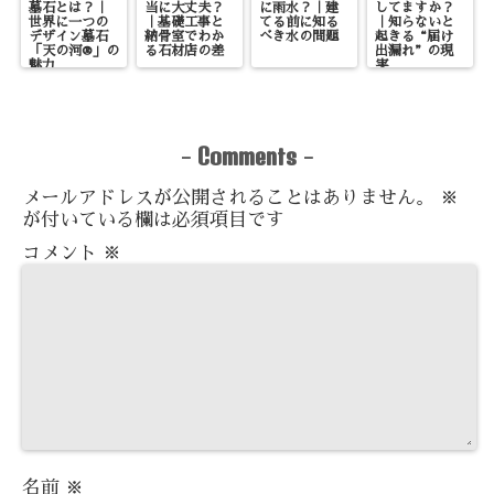
墓石とは？｜
当に大丈夫？
に雨水？｜建
してますか？
世界に一つの
｜基礎工事と
てる前に知る
｜知らないと
デザイン墓石
納骨室でわか
べき水の問題
起きる“届け
「天の河®」の
る石材店の差
出漏れ”の現
魅力
実
Comments
-
-
メールアドレスが公開されることはありません。
※
が付いている欄は必須項目です
コメント
※
名前
※