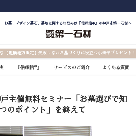
お墓、デザイン墓石、墓地に関するお悩みは『信頼棺®』の神戸市第一石材へ
【近畿地方限定】失敗しないお墓づくりに役立つ小冊子プレゼント！
®
実
『信頼棺
』
サービスのご紹介
よくある質問
神戸主催無料セミナー「お墓選びで知
5つのポイント」を終えて