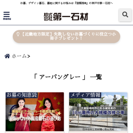
お墓、デザイン墓石、墓地に関するお悩みは『信頼棺®』の神戸市第一石材へ
menu
【近畿地方限定】失敗しないお墓づくりに役立つ小
冊子プレゼント！
ホーム
「 アーバングレー 」 一覧
お墓の知恵袋
メディア情報