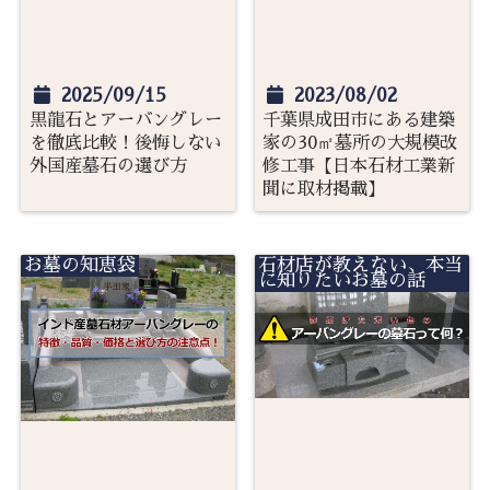
2025/09/15
2023/08/02
黒龍石とアーバングレー
千葉県成田市にある建築
を徹底比較！後悔しない
家の30㎡墓所の大規模改
外国産墓石の選び方
修工事【日本石材工業新
聞に取材掲載】
お墓の知恵袋
石材店が教えない、本当
に知りたいお墓の話