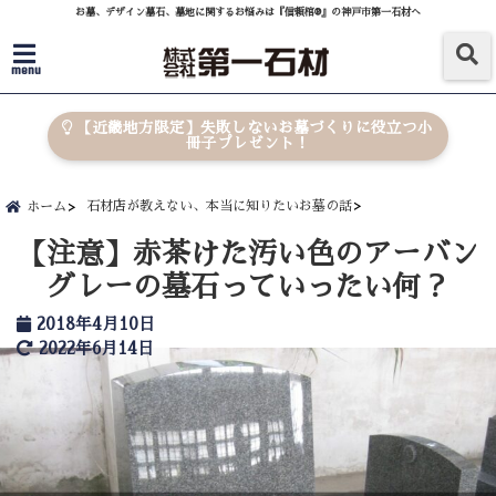
お墓、デザイン墓石、墓地に関するお悩みは『信頼棺®』の神戸市第一石材へ
menu
【近畿地方限定】失敗しないお墓づくりに役立つ小
冊子プレゼント！
石材店が教えない、本当に知りたいお墓の話
ホーム
【注意】赤茶けた汚い色のアーバン
グレーの墓石っていったい何？
2018年4月10日
2022年6月14日