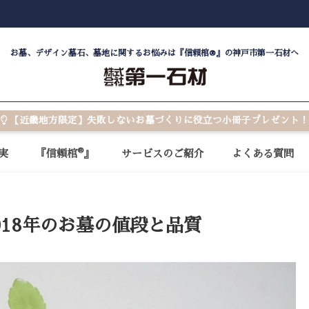
お墓、デザイン墓石、墓地に関するお悩みは『信頼棺®』の神戸市第一石材へ
【近畿地方限定】失敗しないお墓づくりに役立つ小冊子プレゼント！
®
実
『信頼棺
』
サービスのご紹介
よくある質問
018年のお墓の値段と品質