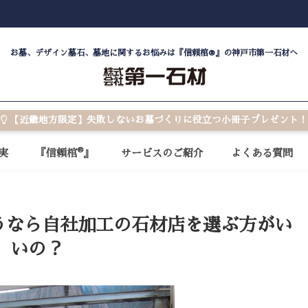
お墓、デザイン墓石、墓地に関するお悩みは『信頼棺®』の神戸市第一石材へ
【近畿地方限定】失敗しないお墓づくりに役立つ小冊子プレゼント！
®
実
『信頼棺
』
サービスのご紹介
よくある質問
うなら自社加工の石材店を選ぶ方がい
いの？