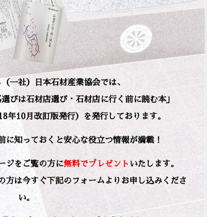
る（一社）日本石材産業協会では、
墓選びは石材店選び・石材店に行く前に読む本」
2018年10月改訂版発行）を発行しております。
前に知っておくと安心な役立つ情報が満載！
ージをご覧の方に
無料でプレゼント
いたします。
の方は今すぐ下記のフォームよりお申し込みくださ
い。