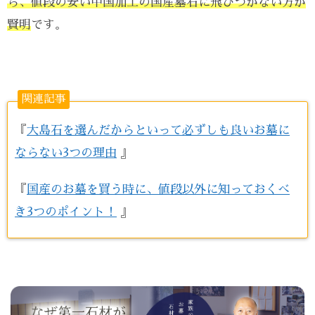
ら、値段の安い中国加工の国産墓石に飛びつかない方が
賢明
です。
関連記事
『
大島石を選んだからといって必ずしも良いお墓に
ならない3つの理由
』
『
国産のお墓を買う時に、値段以外に知っておくべ
き3つのポイント！
』