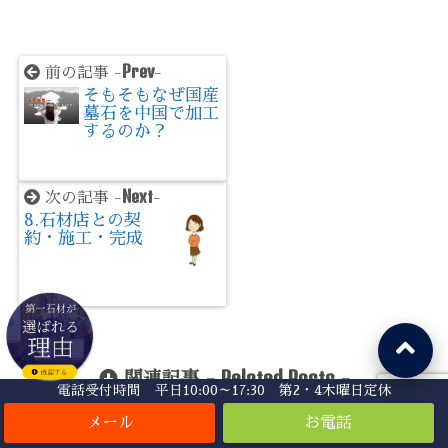
Prev
前の記事 -
-
そもそもなぜ国産
墓石を中国で加工
するのか？
Next
次の記事 -
-
8.石材店との契
約・施工・完成
Related Posts
関連記事 -
-
電話受付時間 平日10:00～17:30 第2・4木曜日定休