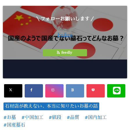
＼フォローお願いします／
Follow
feedly
石材店が教えない、本当に知りたいお墓の話
お墓
中国加工
値段
品質
国内加工
国産墓石