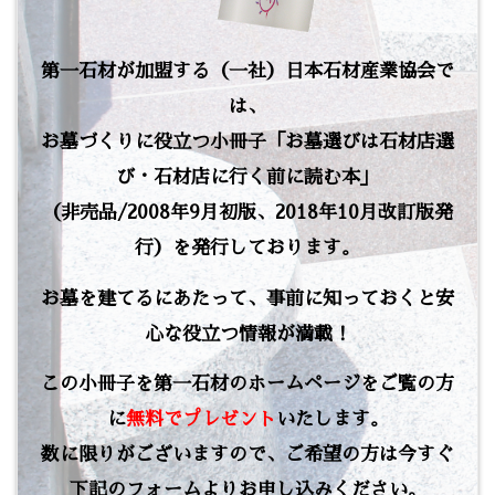
第一石材が加盟する（一社）日本石材産業協会で
は、
お墓づくりに役立つ小冊子「お墓選びは石材店選
び・石材店に行く前に読む本」
（非売品/2008年9月初版、2018年10月改訂版発
行）を発行しております。
お墓を建てるにあたって、事前に知っておくと安
心な役立つ情報が満載！
この小冊子を第一石材のホームページをご覧の方
に
無料でプレゼント
いたします。
数に限りがございますので、ご希望の方は今すぐ
下記のフォームよりお申し込みください。