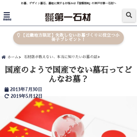
お墓、デザイン墓石、墓地に関するお悩みは『信頼棺®』の神戸市第一石材へ
menu
【近畿地方限定】失敗しないお墓づくりに役立つ小
冊子プレゼント！
石材店が教えない、本当に知りたいお墓の話
ホーム
国産のようで国産でない墓石ってど
んなお墓？
2013年7月30日
2019年5月12日