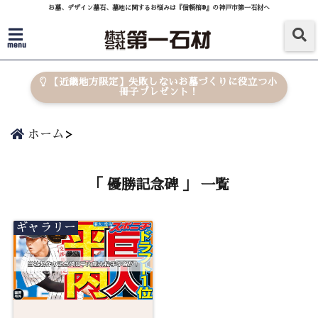
お墓、デザイン墓石、墓地に関するお悩みは『信頼棺®』の神戸市第一石材へ
menu
【近畿地方限定】失敗しないお墓づくりに役立つ小
冊子プレゼント！
ホーム
「 優勝記念碑 」 一覧
ギャラリー