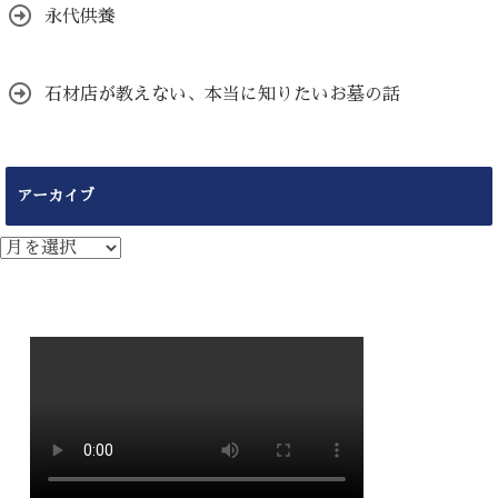
永代供養
石材店が教えない、本当に知りたいお墓の話
アーカイブ
ア
ー
カ
イ
ブ