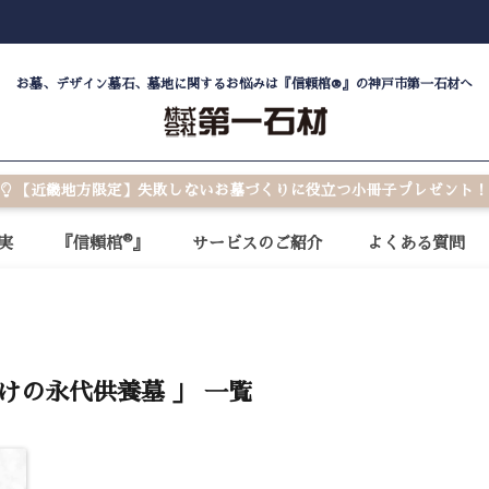
お墓、デザイン墓石、墓地に関するお悩みは『信頼棺®』の神戸市第一石材へ
【近畿地方限定】失敗しないお墓づくりに役立つ小冊子プレゼント！
®
実
『信頼棺
』
サービスのご紹介
よくある質問
だけの永代供養墓 」 一覧