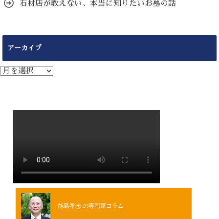
石材店が教えない、本当に知りたいお墓の話
アーカイブ
ア
ー
カ
イ
ブ