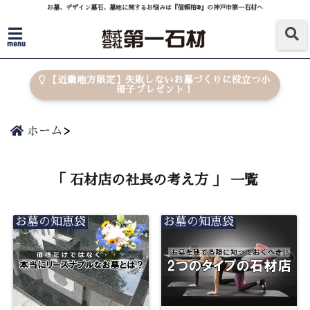
お墓、デザイン墓石、墓地に関するお悩みは『信頼棺®』の神戸市第一石材へ
menu
【近畿地方限定】失敗しないお墓づくりに役立つ小
冊子プレゼント！
ホーム
「 石材店の社長の考え方 」 一覧
お墓の知恵袋
お墓の知恵袋