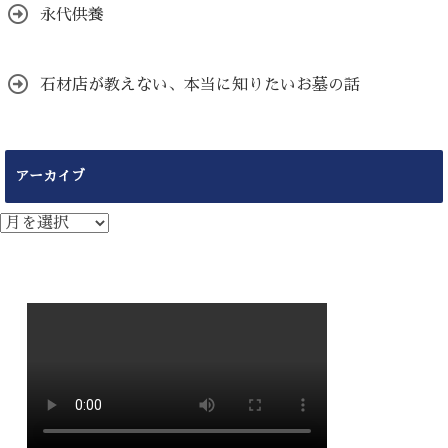
永代供養
石材店が教えない、本当に知りたいお墓の話
アーカイブ
ア
ー
カ
イ
ブ