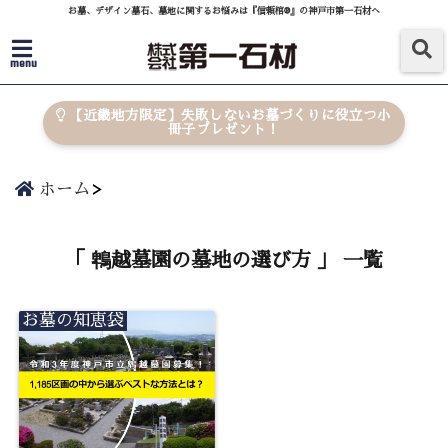
お墓、デザイン墓石、墓地に関するお悩みは『信頼棺®』の神戸市第一石材へ
menu
【近畿地方限定】失敗しないお墓づくりに役立つ小
冊子プレゼント！
ホーム
「 鵯越墓園の墓地の選び方 」 一覧
お墓の知恵袋