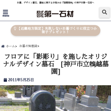
お墓、デザイン墓石、墓地に関するお悩みは『信頼棺®』の神戸市第一石材へ
menu
【近畿地方限定】失敗しないお墓づくりに役立つ小
冊子プレゼント！
お墓の知恵袋
ホーム
フロアに「影彫り」を施したオリジ
ナルデザイン墓石 [神戸市立鵯越墓
園]
2011年5月25日