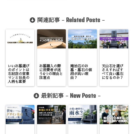
Related Posts
関連記事 -
-
いいお墓選び
お墓購入の際
庵治石のお
天山石を選び
のポイントは
に消費者が迷
墓・墓石の値
さえすればす
石材店の営業
う4つの理由と
段が高い理
べて良い墓石
マンと社長の
注意点
由？
になるのか？
人柄も重要
New Posts
最新記事 -
-