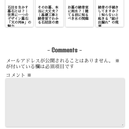
石目を生かす
そのお墓、本
お墓の納骨室
納骨の手続き
墓石とは？｜
当に大丈夫？
に雨水？｜建
してますか？
世界に一つの
｜基礎工事と
てる前に知る
｜知らないと
デザイン墓石
納骨室でわか
べき水の問題
起きる“届け
「天の河®」の
る石材店の差
出漏れ”の現
魅力
実
Comments
-
-
メールアドレスが公開されることはありません。
※
が付いている欄は必須項目です
コメント
※