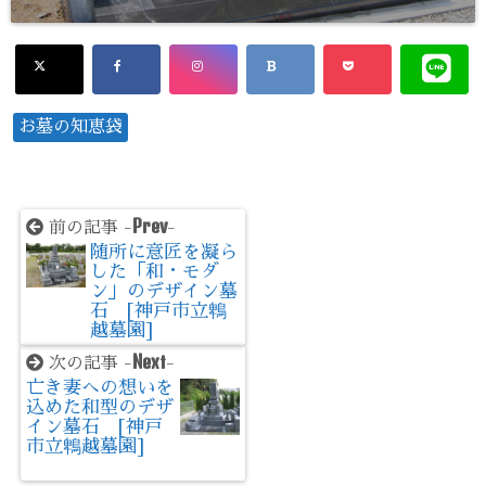
お墓の知恵袋
Prev
前の記事 -
-
随所に意匠を凝ら
した「和・モダ
ン」のデザイン墓
石 [神戸市立鵯
越墓園]
Next
次の記事 -
-
亡き妻への想いを
込めた和型のデザ
イン墓石 [神戸
市立鵯越墓園]