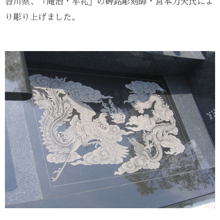
香川県、「庵治・牟礼」の碑銘彫刻師・宮本力夫氏によ
り彫り上げました。