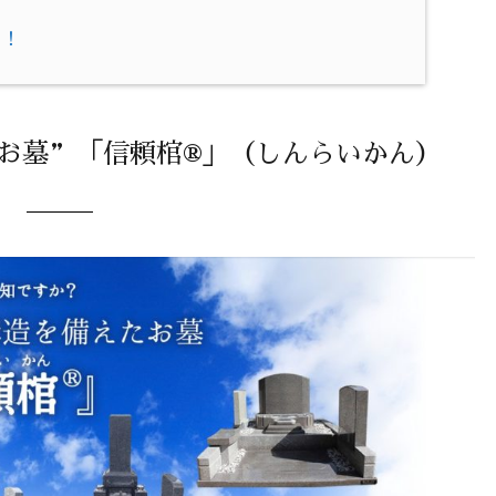
い！
いお墓”「信頼棺®」（しんらいかん）