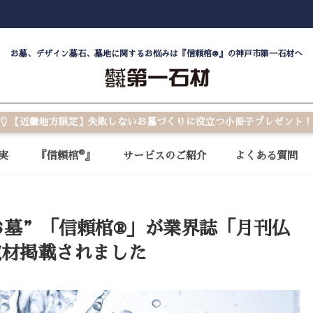
お墓、デザイン墓石、墓地に関するお悩みは『信頼棺®』の神戸市第一石材へ
【近畿地方限定】失敗しないお墓づくりに役立つ小冊子プレゼント！
®
実
『信頼棺
』
サービスのご紹介
よくある質問
お墓”「信頼棺®」が業界誌「月刊仏
取材掲載されました