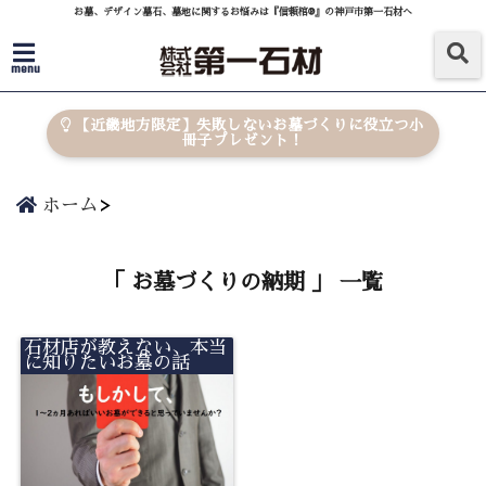
お墓、デザイン墓石、墓地に関するお悩みは『信頼棺®』の神戸市第一石材へ
menu
【近畿地方限定】失敗しないお墓づくりに役立つ小
冊子プレゼント！
ホーム
「 お墓づくりの納期 」 一覧
石材店が教えない、本当
に知りたいお墓の話