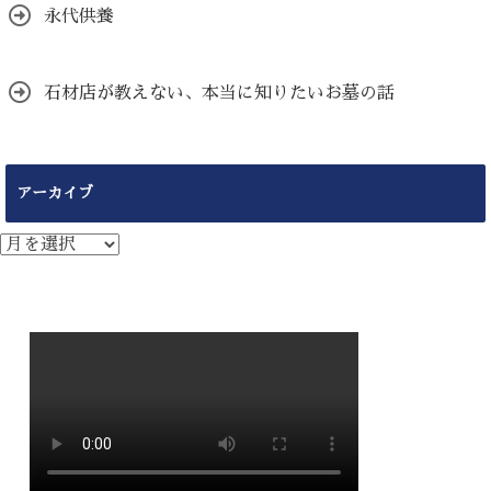
永代供養
石材店が教えない、本当に知りたいお墓の話
アーカイブ
ア
ー
カ
イ
ブ