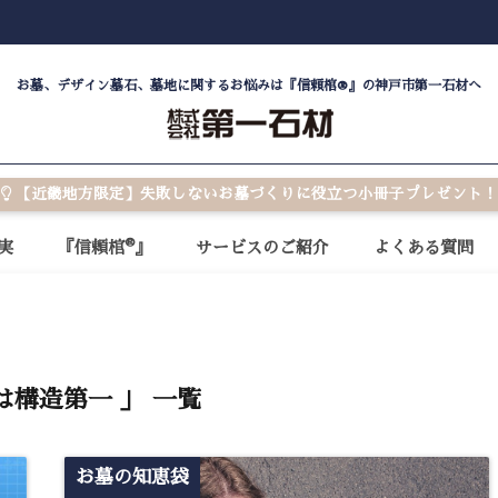
お墓、デザイン墓石、墓地に関するお悩みは『信頼棺®』の神戸市第一石材へ
【近畿地方限定】失敗しないお墓づくりに役立つ小冊子プレゼント！
®
実
『信頼棺
』
サービスのご紹介
よくある質問
は構造第一 」 一覧
お墓の知恵袋