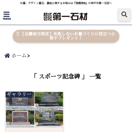
お墓、デザイン墓石、墓地に関するお悩みは『信頼棺®』の神戸市第一石材へ
menu
【近畿地方限定】失敗しないお墓づくりに役立つ小
冊子プレゼント！
ホーム
「 スポーツ記念碑 」 一覧
ギャラリー