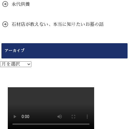
永代供養
石材店が教えない、本当に知りたいお墓の話
アーカイブ
ア
ー
カ
イ
ブ